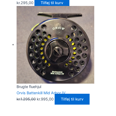
kr.
295,00
Tilføj til kurv
Brugte fluehjul
Orvis Battenkill Mid Arbor IV
kr.
1.295,00
kr.
995,00
Tilføj til kurv