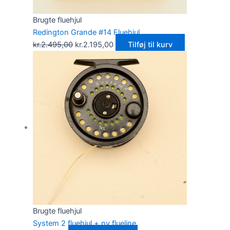
Brugte fluehjul
Redington Grande #14 Fluehjul
kr.
2.495,00
kr.
2.195,00
Tilføj til kurv
Brugte fluehjul
System 2 fluehjul + ny flueline