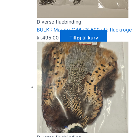
Diverse fluebinding
BULK : Maruto C46 #8 500 stk fluekroge
kr.
495,00
Tilføj til kurv