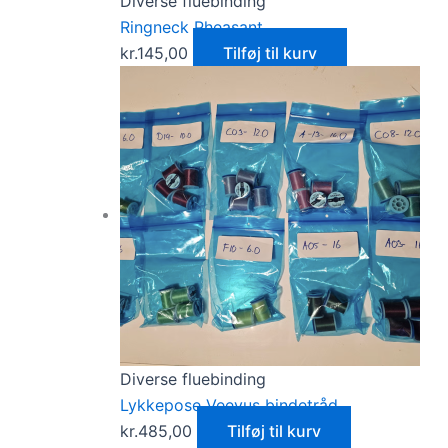
Diverse fluebinding
Ringneck Pheasant
kr.
145,00
Tilføj til kurv
Diverse fluebinding
Lykkepose Veevus bindetråd
kr.
485,00
Tilføj til kurv