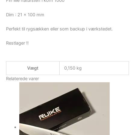
Fin lille natursten i korn 1000
Dim : 21 x 100 mm
Perfekt til rygsækken eller som backup i værkstedet.
Restlager !!
Vægt
0,150 kg
Relaterede varer