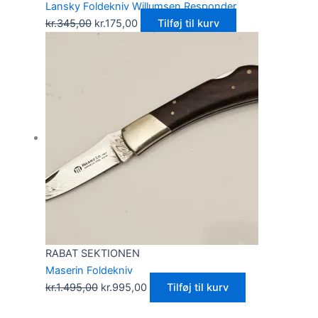
Lansky Foldekniv Willumsen Responder
kr.
345,00
kr.
175,00
Tilføj til kurv
RABAT SEKTIONEN
Maserin Foldekniv
kr.
1.495,00
kr.
995,00
Tilføj til kurv