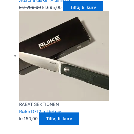
Attache taske i Aluminium
kr.
1.799,00
kr.
695,00
Tilføj til kurv
RABAT SEKTIONEN
Ruike D712 foldekniv
kr.
150,00
Tilføj til kurv