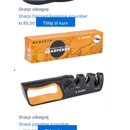
Sharpi slibegrej
Sharpi Diamant/keramisk knivsliber
kr.
85,00
Tilføj til kurv
Sharpi slibegrej
Sharpi justerbar knivsliber