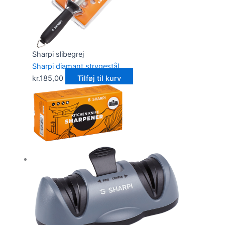
Sharpi slibegrej
Sharpi diamant strygestål
kr.
185,00
Tilføj til kurv