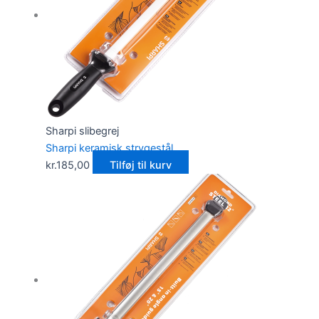
Sharpi slibegrej
Sharpi keramisk strygestål
kr.
185,00
Tilføj til kurv