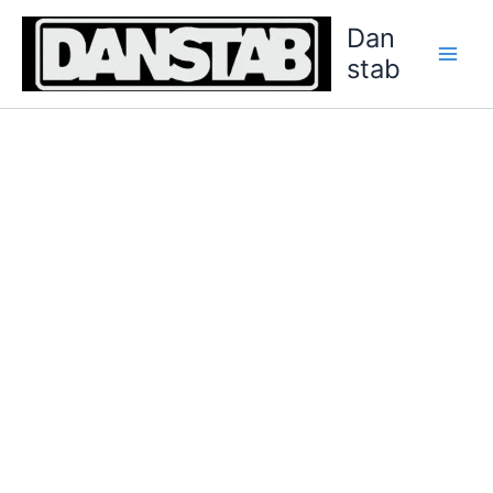
Gå
Dan
til
stab
indholdet