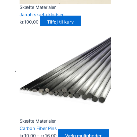
Skæfte Materialer
Jarrah skæfteklodser
kr.
100,00
Tilføj til kurv
Skæfte Materialer
Carbon Fiber Pins
kr.
10,00
–
kr.
16,00
Vælg muligheder