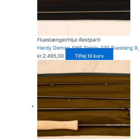
Fluestænger/Hjul-Restparti
Hardy Demon AWS Sintrix 330 fluestang 9
kr.
2.495,00
Tilføj til kurv