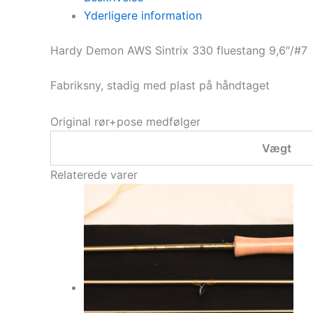
Yderligere information
Hardy Demon AWS Sintrix 330 fluestang 9,6″/#7
Fabriksny, stadig med plast på håndtaget
Original rør+pose medfølger
Vægt
Relaterede varer