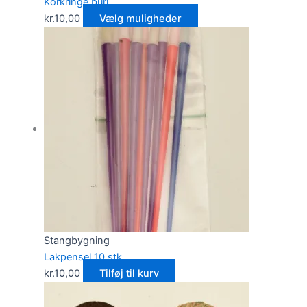
Korkringe burl
kr.
10,00
Vælg muligheder
Stangbygning
Lakpensel 10 stk
kr.
10,00
Tilføj til kurv