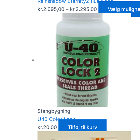
Rainshadow Eternity2 flueklinge
kr.
2.095,00
–
kr.
2.295,00
Vælg muligh
Stangbygning
U40 Color Lock
kr.
20,00
Tilføj til kurv