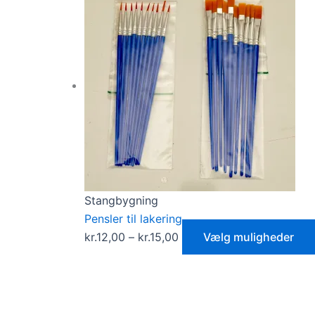
Stangbygning
Pensler til lakering
kr.
12,00
–
kr.
15,00
Vælg muligheder