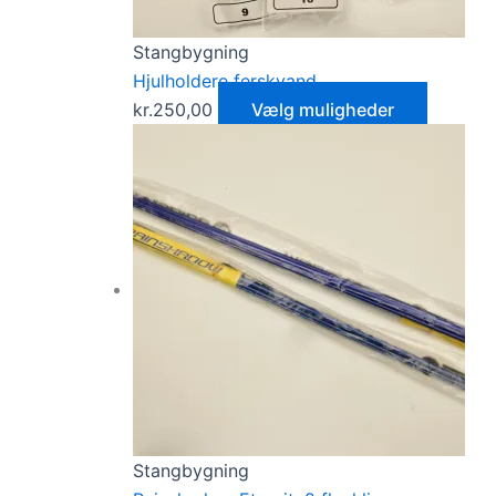
Stangbygning
Hjulholdere ferskvand
kr.
250,00
Vælg muligheder
Stangbygning